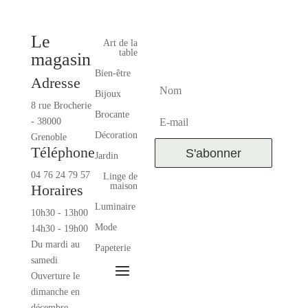
78,00€
Le
Art de la
table
NEWSLETTER
magasin
Bien-être
Adresse
Bijoux
8 rue Brocherie
Brocante
- 38000
Décoration
Grenoble
Téléphone
S'abonner
Jardin
04 76 24 79 57
Linge de
maison
Horaires
Luminaire
10h30 - 13h00
Mode
14h30 - 19h00
Du mardi au
Papeterie
samedi
Ouverture le
dimanche en
décembre