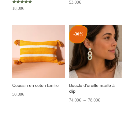
53,00
€
Note
18,00
€
5.00
sur 5
-30%
Coussin en coton Emilio
Boucle d’oreille maille à
clip
50,00
€
Plage
74,00
€
–
78,00
€
de
prix :
74,00€
à