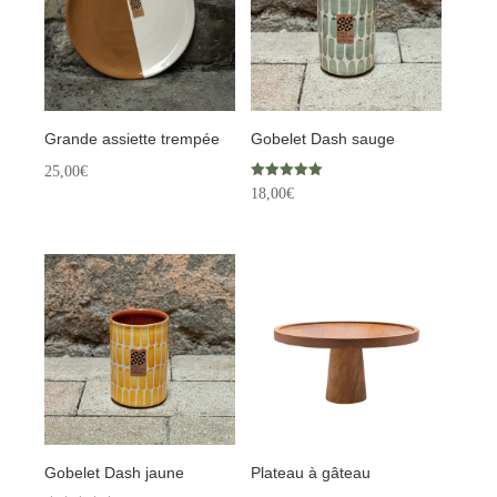
Grande assiette trempée
Gobelet Dash sauge
25,00
€
Note
18,00
€
5.00
sur 5
Gobelet Dash jaune
Plateau à gâteau