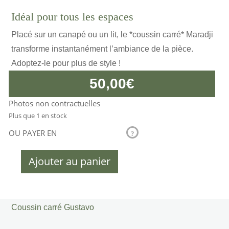
Idéal pour tous les espaces
Placé sur un canapé ou un lit, le *coussin carré* Maradji
transforme instantanément l’ambiance de la pièce.
Adoptez-le pour plus de style !
50,00
€
Photos non contractuelles
Plus que 1 en stock
OU PAYER EN
?
Ajouter au panier
quantité
de
Coussin
carré
Coussin carré Gustavo
Gustavo