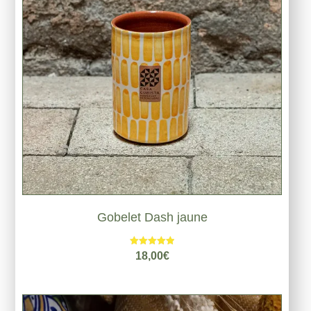
Gobelet Dash jaune
Note
18,00
€
5.00
sur 5