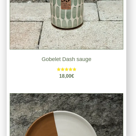
Gobelet Dash sauge
Note
18,00
€
5.00
sur 5