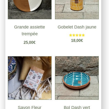
Grande assiette
Gobelet Dash jaune
trempée
Note
18,00
€
25,00
€
5.00
sur 5
Savon Fleur
Bol Dash vert