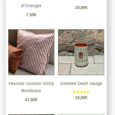
d’Oranger
19,00
€
7,50
€
Housse coussin Vichy
Gobelet Dash sauge
Bordeaux
Note
18,00
€
47,00
€
5.00
sur 5