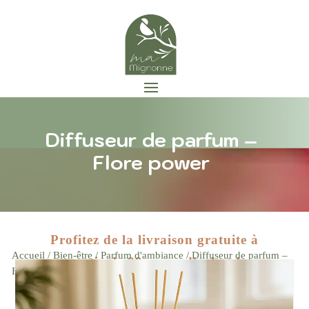
Diffuseur de parfum –
Flore power
Profitez de la livraison gratuite à
Accueil
/
Bien-être
/
Parfum d'ambiance
/ Diffuseur de parfum –
partir de 89 euros d'achat !
Zoom
Flore power