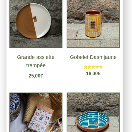
Grande assiette
Gobelet Dash jaune
trempée
Note
18,00
€
25,00
€
5.00
sur 5