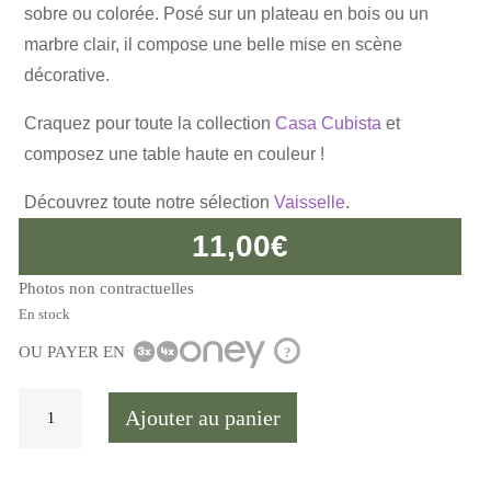
sobre ou colorée. Posé sur un plateau en bois ou un
marbre clair, il compose une belle mise en scène
décorative.
Craquez pour toute la collection
Casa Cubista
et
composez une table haute en couleur !
Découvrez toute notre sélection
Vaisselle
.
11,00
€
Photos non contractuelles
En stock
OU PAYER EN
?
quantité
Ajouter au panier
de
Petit
gobelet