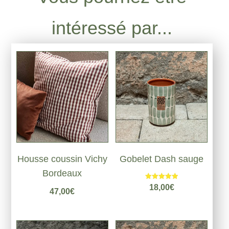
intéressé par...
Housse coussin Vichy
Gobelet Dash sauge
Bordeaux
Note
18,00
€
47,00
€
5.00
sur 5