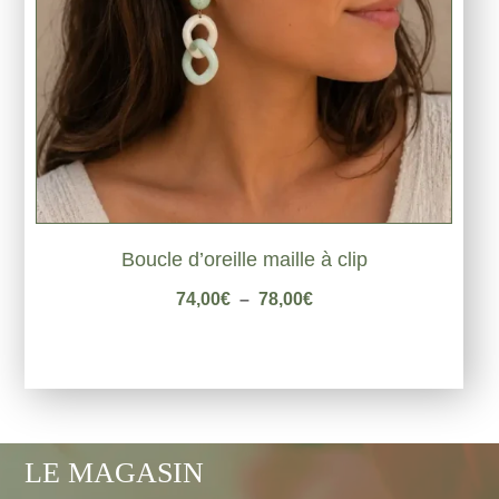
Boucle d’oreille maille à clip
Plage
74,00
€
–
78,00
€
de
prix :
74,00€
à
78,00€
LE MAGASIN