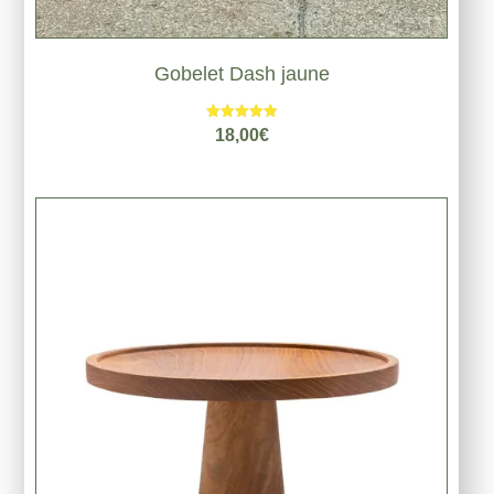
Gobelet Dash jaune
Note
18,00
€
5.00
sur 5