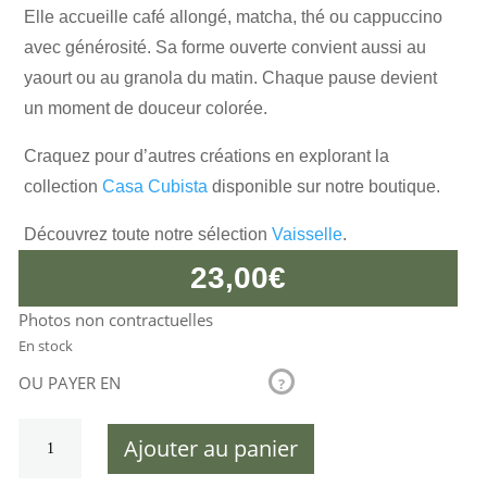
Elle accueille café allongé, matcha, thé ou cappuccino
avec générosité. Sa forme ouverte convient aussi au
yaourt ou au granola du matin. Chaque pause devient
un moment de douceur colorée.
Craquez pour d’autres créations en explorant la
collection
Casa Cubista
disponible sur notre boutique.
Découvrez toute notre sélection
Vaisselle
.
23,00
€
Photos non contractuelles
En stock
OU PAYER EN
?
quantité
Ajouter au panier
de
Grande