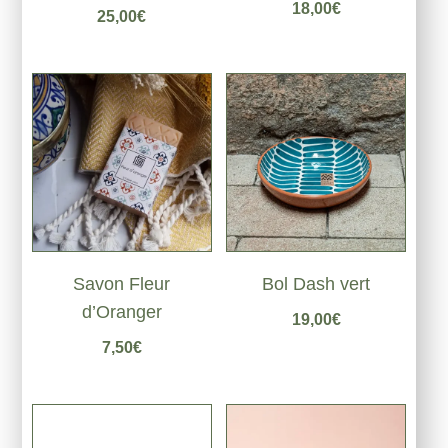
Note
18,00
€
25,00
€
5.00
sur 5
Savon Fleur
Bol Dash vert
d’Oranger
19,00
€
7,50
€