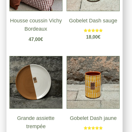
Housse coussin Vichy
Gobelet Dash sauge
Bordeaux
Note
18,00
€
47,00
€
5.00
sur 5
Grande assiette
Gobelet Dash jaune
trempée