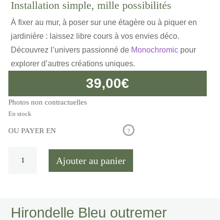
Installation simple, mille possibilités
À fixer au mur, à poser sur une étagère ou à piquer en
jardinière : laissez libre cours à vos envies déco.
Découvrez l’univers passionné de
Monochromic
pour
explorer d’autres créations uniques.
39,00
€
Photos non contractuelles
En stock
OU PAYER EN
?
quantité
Ajouter au panier
de
Hirondelle
Bleu
outremer
Hirondelle Bleu outremer