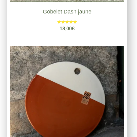
Gobelet Dash jaune
Note
18,00
€
5.00
sur 5