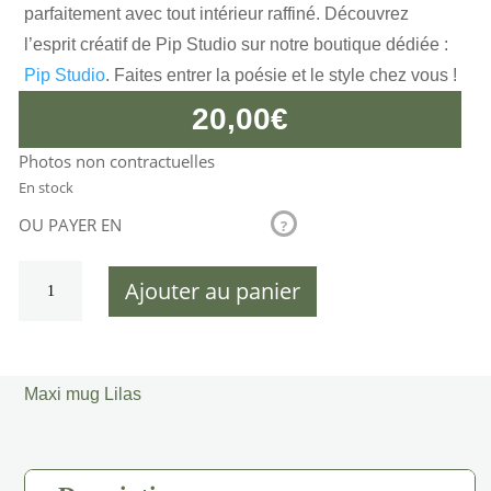
parfaitement avec tout intérieur raffiné. Découvrez
l’esprit créatif de Pip Studio sur notre boutique dédiée :
Pip Studio
. Faites entrer la poésie et le style chez vous !
20,00
€
Photos non contractuelles
En stock
OU PAYER EN
?
quantité
Ajouter au panier
de
Maxi
mug
Lilas
Maxi mug Lilas