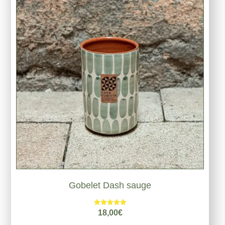
Gobelet Dash sauge
Note
18,00
€
5.00
sur 5