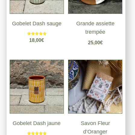
Gobelet Dash sauge
Grande assiette
trempée
Note
18,00
€
25,00
€
5.00
sur 5
Gobelet Dash jaune
Savon Fleur
d’Oranger