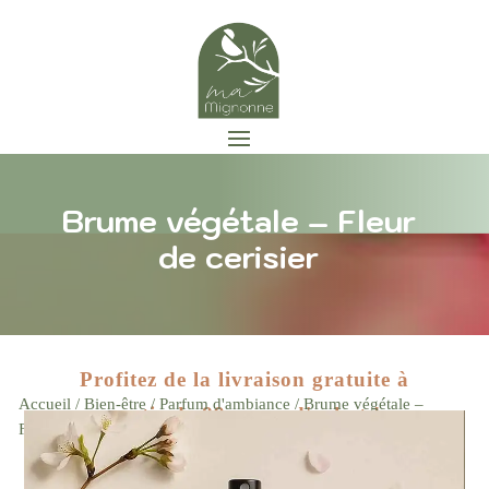
Brume végétale – Fleur
de cerisier
Profitez de la livraison gratuite à
Accueil
/
Bien-être
/
Parfum d'ambiance
/ Brume végétale –
partir de 89 euros d'achat !
Zoom
Fleur de cerisier