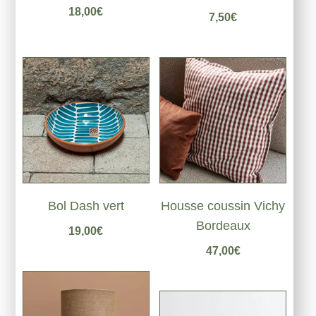
Note
18,00
€
7,50
€
5.00
sur 5
Bol Dash vert
Housse coussin Vichy
Bordeaux
19,00
€
47,00
€