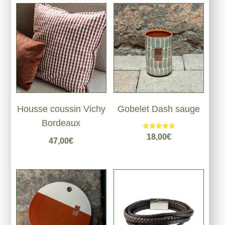
Housse coussin Vichy
Gobelet Dash sauge
Bordeaux
Note
18,00
€
47,00
€
5.00
sur 5