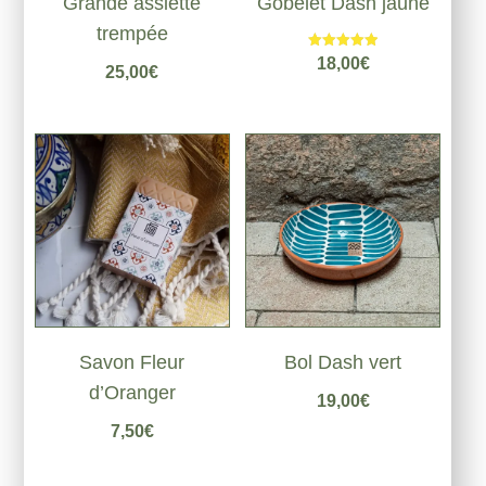
Grande assiette
Gobelet Dash jaune
trempée
Note
18,00
€
25,00
€
5.00
sur 5
Savon Fleur
Bol Dash vert
d’Oranger
19,00
€
7,50
€