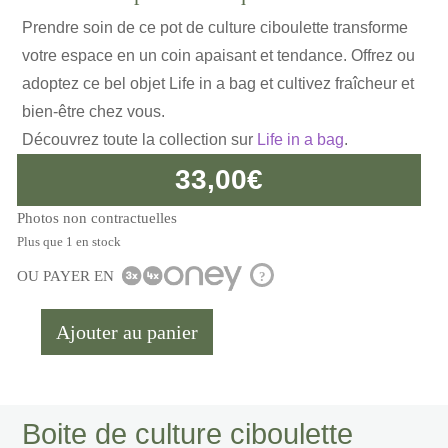
Prendre soin de ce pot de culture ciboulette transforme
votre espace en un coin apaisant et tendance. Offrez ou
adoptez ce bel objet Life in a bag et cultivez fraîcheur et
bien-être chez vous.
Découvrez toute la collection sur
Life in a bag
.
33,00
€
Photos non contractuelles
Plus que 1 en stock
OU PAYER EN
?
Ajouter au panier
quantité
de
Boite
de
Boite de culture ciboulette
culture