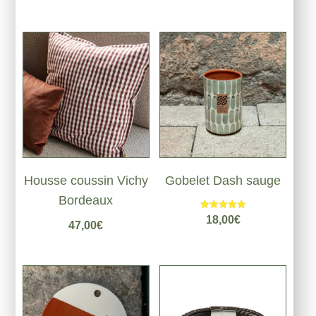
Housse coussin Vichy
Gobelet Dash sauge
Bordeaux
Note
18,00
€
47,00
€
5.00
sur 5