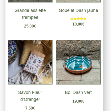
Grande assiette
Gobelet Dash jaune
trempée
Note
18,00
€
25,00
€
5.00
sur 5
Savon Fleur
Bol Dash vert
d’Oranger
19,00
€
7,50
€