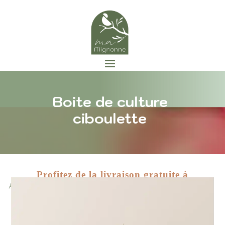
Boite de culture
ciboulette
Profitez de la livraison gratuite à
Zoom
Accueil
/
Décoration
/
Fleurs
/ Boite de culture ciboulette
partir de 89 euros d'achat !