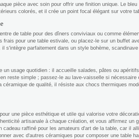
haque pièce avec soin pour offrir une finition unique. Le ble
ieurs colorés, et il crée un point focal élégant sur votre ta
ne
entre de table pour des dîners conviviaux ou comme élément 
s frais pour une table estivale, ou placez-le sur un buffet 
, il s'intègre parfaitement dans un style bohème, scandinave
 un usage quotidien : il accueille salades, pâtes ou apéritifs
ien reste simple ; passez-le au lave-vaisselle si nécessaire 
 sa céramique de qualité, il résiste aux chocs thermiques m
 pour une pièce esthétique et utile qui valorise votre décora
henticité artisanale à chaque création, et vous affirmez un g
n cadeau raffiné pour les amateurs d'art de la table, car il al
onner avec d'autres céramiques pour composer une table ha