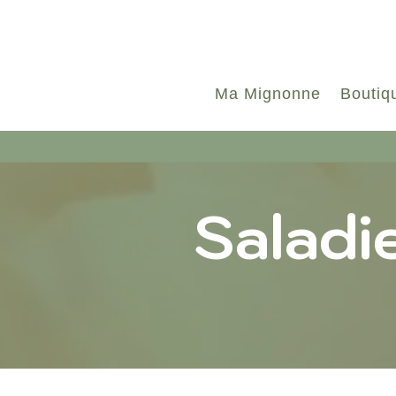
Ma Mignonne
Boutiq
Saladi