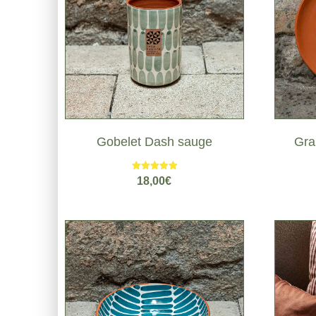
Gobelet Dash sauge
Gra
Note
18,00
€
5.00
sur 5