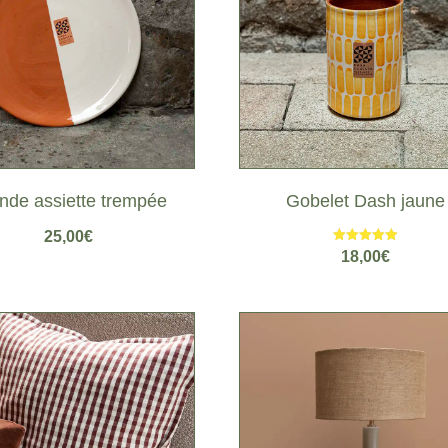
nde assiette trempée
Gobelet Dash jaune
25,00
€
Note
18,00
€
5.00
sur 5