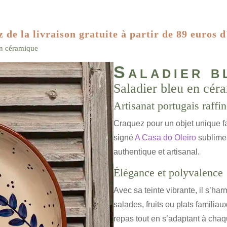
z de la livraison gratuite à partir de 89 euros d
en céramique
Saladier b
Saladier bleu en cér
Artisanat portugais raffi
Craquez pour un objet unique f
signé
A Casa do Oleiro
sublime 
authentique et artisanal.
Élégance et polyvalence
Avec sa teinte vibrante, il s’h
salades, fruits ou plats familia
repas tout en s’adaptant à cha