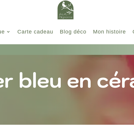
ue
Carte cadeau
Blog déco
Mon histoire
er bleu en cé