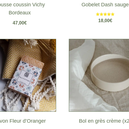
usse coussin Vichy
Gobelet Dash sauge
Bordeaux
Note
18,00
€
47,00
€
5.00
sur 5
Bol en grès crème (x2
von Fleur d’Oranger