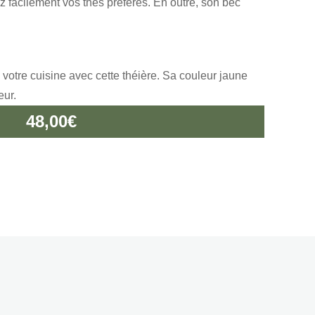
sez facilement vos thés préférés. En outre, son bec
 votre cuisine avec cette théière. Sa couleur jaune
eur.
48,00
€