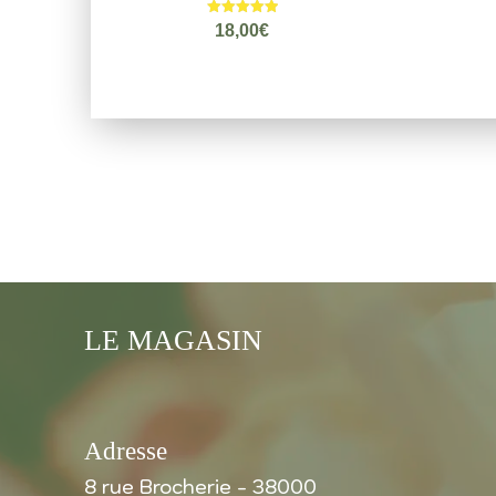
Note
18,00
€
5.00
sur 5
LE MAGASIN
Adresse
8 rue Brocherie - 38000