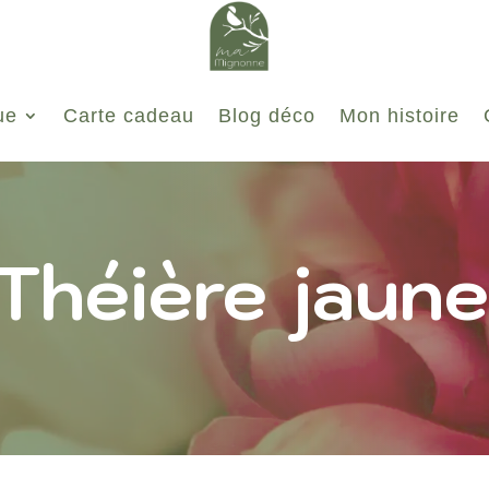
ue
Carte cadeau
Blog déco
Mon histoire
Théière jaune