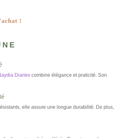
'achat !
une
é
aydia Diaries
combine élégance et praticité. Son
té
sistants, elle assure une longue durabilité. De plus,