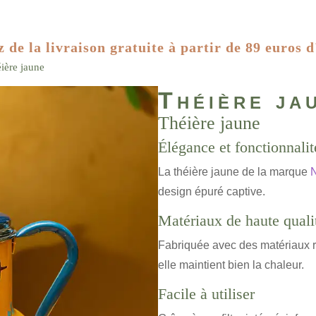
z de la livraison gratuite à partir de 89 euros d
ière jaune
Théière ja
Théière jaune
Élégance et fonctionnalit
La théière jaune de la marque
N
design épuré captive.
Matériaux de haute quali
Fabriquée avec des matériaux ré
elle maintient bien la chaleur.
Facile à utiliser