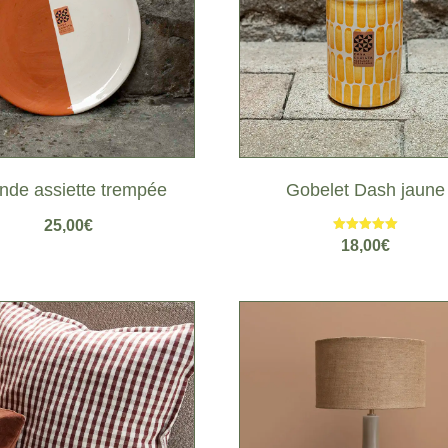
nde assiette trempée
Gobelet Dash jaune
25,00
€
Note
18,00
€
5.00
sur 5