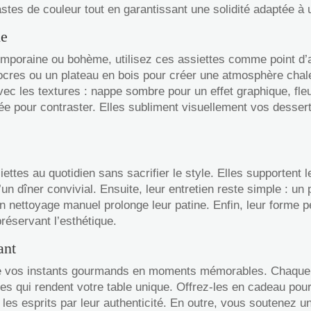
astes de couleur tout en garantissant une solidité adaptée à 
ne
mporaine ou bohème, utilisez ces assiettes comme point d’
ocres ou un plateau en bois pour créer une atmosphère chale
avec les textures : nappe sombre pour un effet graphique, fl
ée pour contraster. Elles subliment visuellement vos desser
tes au quotidien sans sacrifier le style. Elles supportent l
’un dîner convivial. Ensuite, leur entretien reste simple : un
un nettoyage manuel prolonge leur patine. Enfin, leur forme 
réservant l’esthétique.
ant
me vos instants gourmands en moments mémorables. Chaque pi
es qui rendent votre table unique. Offrez-les en cadeau pou
les esprits par leur authenticité. En outre, vous soutenez un