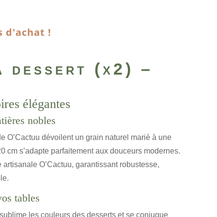
s d'achat !
à dessert (x2) –
oires élégantes
tières nobles
de O’Cactuu dévoilent un grain naturel marié à une
e 20 cm s’adapte parfaitement aux douceurs modernes.
 artisanale O’Cactuu, garantissant robustesse,
le.
os tables
s sublime les couleurs des desserts et se conjugue