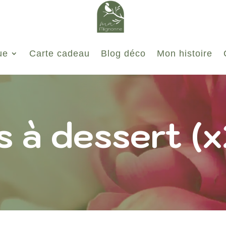
ue
Carte cadeau
Blog déco
Mon histoire
s à dessert (x