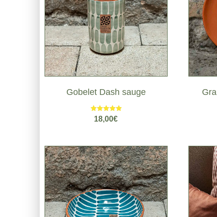
Gobelet Dash sauge
Gra
Note
18,00
€
5.00
sur 5