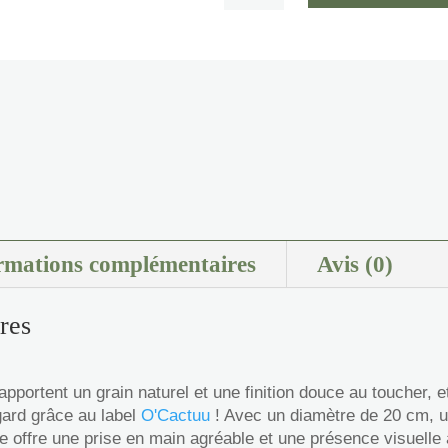
Assiettes
à
dessert
(x2)
-
Noir
rmations complémentaires
Avis (0)
ires
pportent un grain naturel et une finition douce au toucher, e
gard grâce au label
O'Cactuu
! Avec un diamètre de 20 cm, u
e offre une prise en main agréable et une présence visuelle a