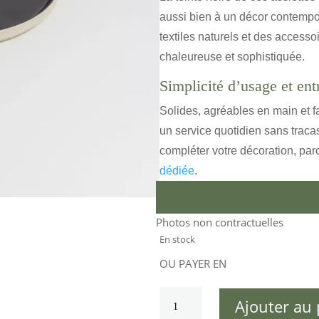
aussi bien à un décor contemp
textiles naturels et des access
chaleureuse et sophistiquée.
Simplicité d’usage et entr
Solides, agréables en main et fa
un service quotidien sans tracas
compléter votre décoration, par
dédiée
.
Photos non contractuelles
En stock
OU PAYER EN
quantité
Ajouter au 
de