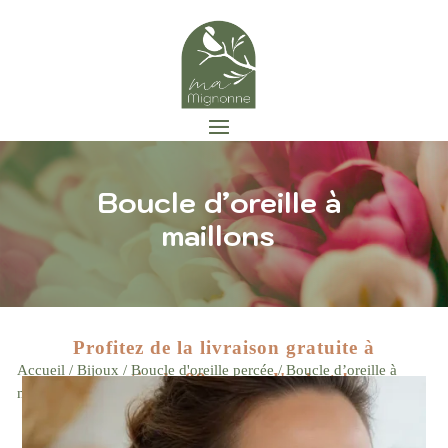
Boucle d’oreille à
maillons
Profitez de la livraison gratuite à
Accueil
/
Bijoux
/
Boucle d'oreille percée
/ Boucle d’oreille à
partir de 89 euros d'achat !
Zoom
maillons