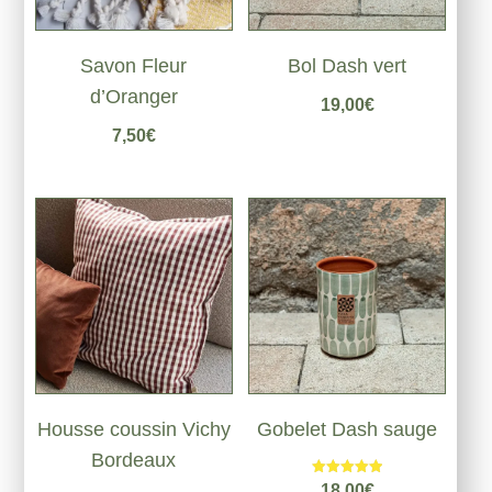
Savon Fleur
Bol Dash vert
d’Oranger
19,00
€
7,50
€
Housse coussin Vichy
Gobelet Dash sauge
Bordeaux
Note
18,00
€