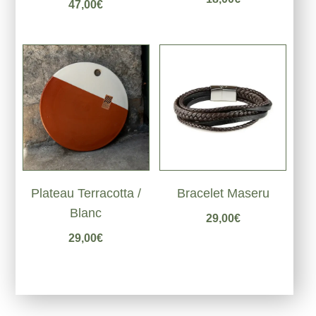
47,00
€
5.00
sur 5
Plateau Terracotta /
Bracelet Maseru
Blanc
29,00
€
29,00
€