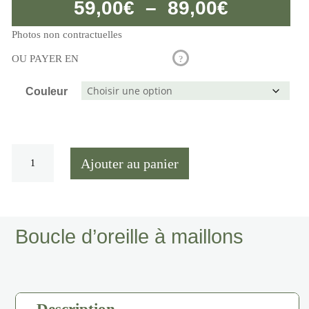
Plage
59,00
€
–
89,00
€
de
Photos non contractuelles
OU PAYER EN
?
prix :
59,00€
Couleur
à
89,00€
quantité
Ajouter au panier
de
Boucle
d'oreille
à
maillons
Boucle d’oreille à maillons