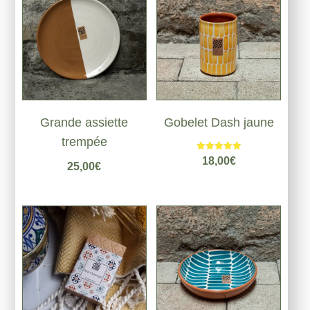
Grande assiette
Gobelet Dash jaune
trempée
Note
18,00
€
25,00
€
5.00
sur 5