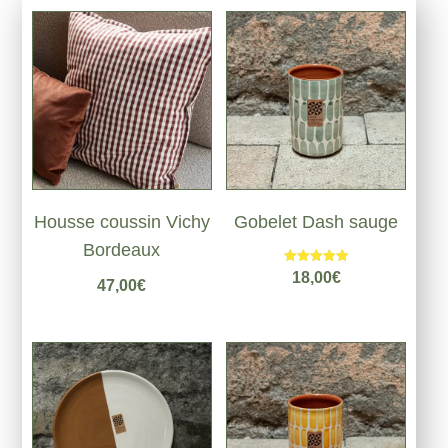
Housse coussin Vichy
Gobelet Dash sauge
Bordeaux
Note
18,00
€
47,00
€
5.00
sur 5