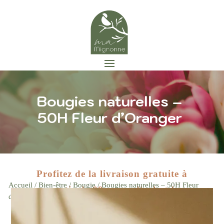
Bougies naturelles –
50H Fleur d’Oranger
Profitez de la livraison gratuite à
Accueil
/
Bien-être
/
Bougie
/ Bougies naturelles – 50H Fleur
partir de 89 euros d'achat !
Zoom
d’Oranger