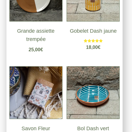
Grande assiette
Gobelet Dash jaune
trempée
Note
18,00
€
25,00
€
5.00
sur 5
Savon Fleur
Bol Dash vert