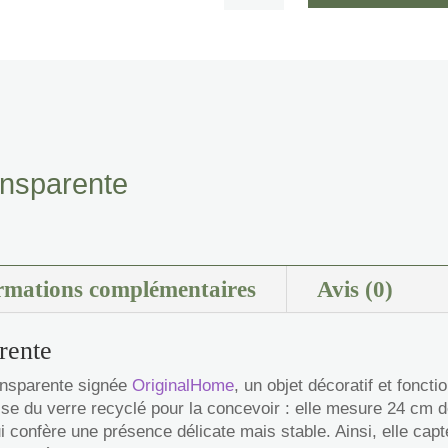
Bouteille
vase
-
Transparente
ansparente
rmations complémentaires
Avis (0)
rente
ansparente signée
OriginalHome
, un objet décoratif et foncti
se du verre recyclé pour la concevoir : elle mesure 24 cm 
i confère une présence délicate mais stable. Ainsi, elle capte