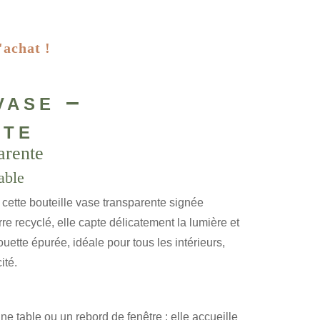
'achat !
vase –
nte
arente
able
cette bouteille vase transparente signée
 recyclé, elle capte délicatement la lumière et
houette épurée, idéale pour tous les intérieurs,
ité.
ne table ou un rebord de fenêtre : elle accueille