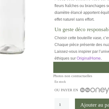
fleurs fraîches ou branchages 
diamètre élancé apportent équil
effet naturel sans effort.
Un geste déco responsab
Choisir cette bouteille vase, c’
Chaque pièce présente des nuan
Laissez-vous inspirer par l’uni
éthiques sur
OriginalHome
.
Photos non contractuelles
En stock
OU PAYER EN
quantité
Ajouter au p
de