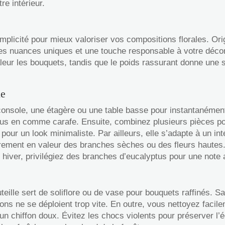
re intérieur.
implicité pour mieux valoriser vos compositions florales. O
es nuances uniques et une touche responsable à votre décorat
aleur les bouquets, tandis que le poids rassurant donne une 
ne
 console, une étagère ou une table basse pour instantanéme
us en comme carafe. Ensuite, combinez plusieurs pièces po
pour un look minimaliste. Par ailleurs, elle s’adapte à un i
lièrement en valeur des branches sèches ou des fleurs hautes.
hiver, privilégiez des branches d’eucalyptus pour une note 
teille sert de soliflore ou de vase pour bouquets raffinés. Sa
ons ne se déploient trop vite. En outre, vous nettoyez facilem
 chiffon doux. Évitez les chocs violents pour préserver l’éc