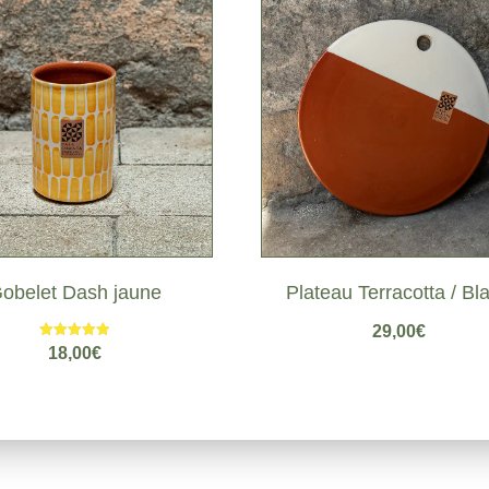
obelet Dash jaune
Plateau Terracotta / Bl
29,00
€
Note
18,00
€
5.00
sur 5