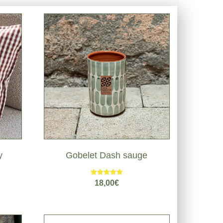
y
Gobelet Dash sauge
Note
18,00
€
5.00
sur 5