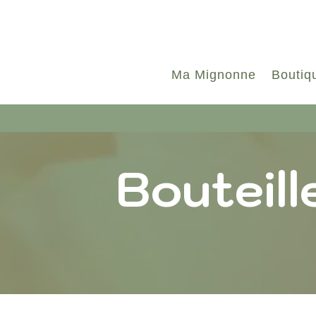
Ma Mignonne
Boutiq
Bouteill