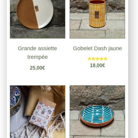
Grande assiette
Gobelet Dash jaune
trempée
Note
18,00
€
25,00
€
5.00
sur 5