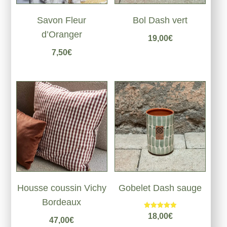
Savon Fleur
Bol Dash vert
d’Oranger
19,00
€
7,50
€
Housse coussin Vichy
Gobelet Dash sauge
Bordeaux
Note
18,00
€
47,00
€
5.00
sur 5