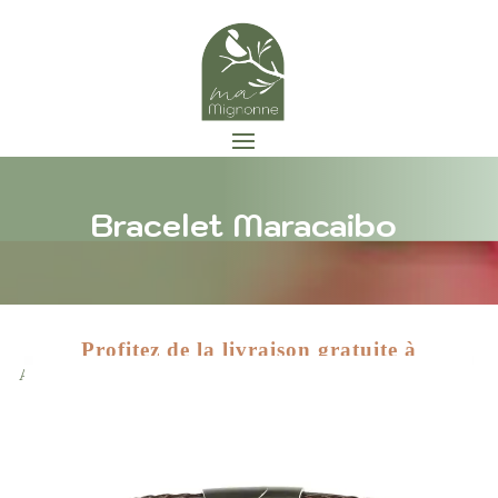
Bracelet Maracaibo
Profitez de la livraison gratuite à
Zoom
Accueil
/
Bijoux
/
Bracelet
/ Bracelet Maracaibo
partir de 89 euros d'achat !