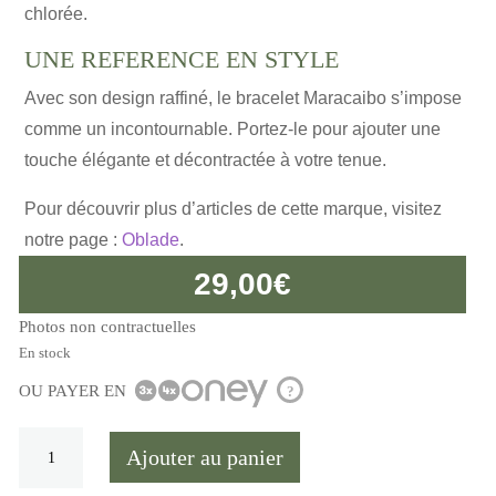
chlorée.
UNE REFERENCE EN STYLE
Avec son design raffiné, le bracelet Maracaibo s’impose
comme un incontournable. Portez-le pour ajouter une
touche élégante et décontractée à votre tenue.
Pour découvrir plus d’articles de cette marque, visitez
notre page :
Oblade
.
29,00
€
Photos non contractuelles
En stock
OU PAYER EN
?
quantité
Ajouter au panier
de
Bracelet