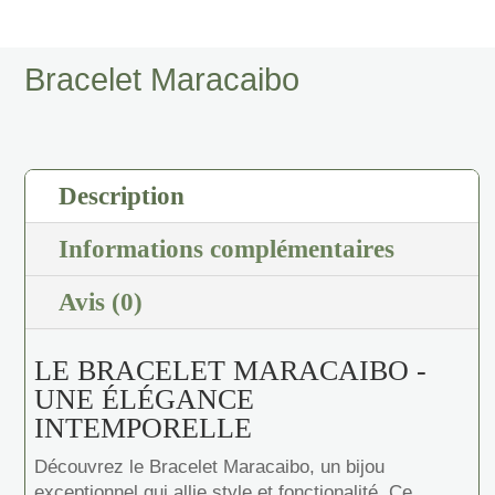
Maracaibo
Bracelet Maracaibo
Description
Informations complémentaires
Avis (0)
LE BRACELET MARACAIBO -
UNE ÉLÉGANCE
INTEMPORELLE
Découvrez le Bracelet Maracaibo, un bijou
exceptionnel qui allie style et fonctionalité. Ce