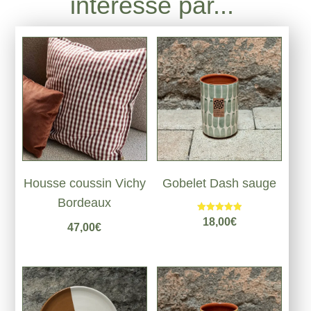
intéressé par...
Housse coussin Vichy
Gobelet Dash sauge
Bordeaux
Note
18,00
€
47,00
€
5.00
sur 5