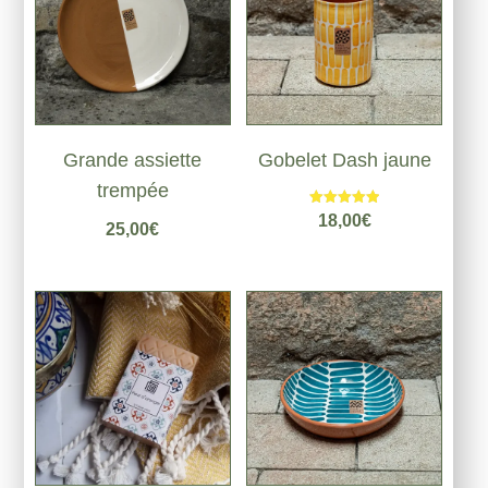
Grande assiette
Gobelet Dash jaune
trempée
Note
18,00
€
25,00
€
5.00
sur 5