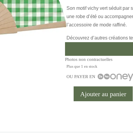
Son motif vichy vert séduit par s
une robe d’été ou accompagner u
l’accessoire de mode raffiné.
Découvrez d’autres créations t
Photos non contractuelles
Plus que 1 en stock
OU PAYER EN
Ajouter au panier
quantité
de
Eventail
Lisette
Vert