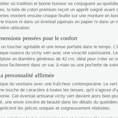
telier où tradition et bonne humeur se conjuguent au quotidi
es, la toile de coton premium reçoit un apprêt soigné avant d
ertes montent ensuite chaque feuille sur une monture en boi
n ne trouve ni dans un éventail japonais en papier ni dans un
ière utilisation.
imensions pensées pour le confort
 un toucher agréable et une tenue parfaite dans le temps. L'
aque nuance du vichy vert avec une vivacité saisissante. Le
éploie un diamètre généreux de 42 cm, idéal pour créer un s
lisse facilement dans un sac à main ou une pochette de soir
a personnalité affirmée
sique du vestiaire avec une fraîcheur contemporaine. Le vert,
ne touche de caractère à toutes les tenues, qu'il s'agisse d
nie. Cet éventail artisanal vichy vert devient alors bien plu
té, une envie sincère de beauté dans les détails du quotidie
apprécient les pièces uniques et soigneusement réalisées.