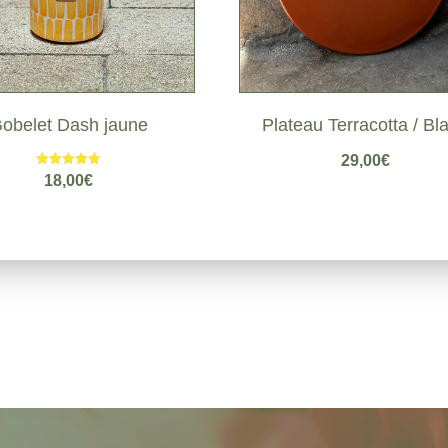
obelet Dash jaune
Plateau Terracotta / Bl
29,00
€
Note
18,00
€
5.00
sur 5