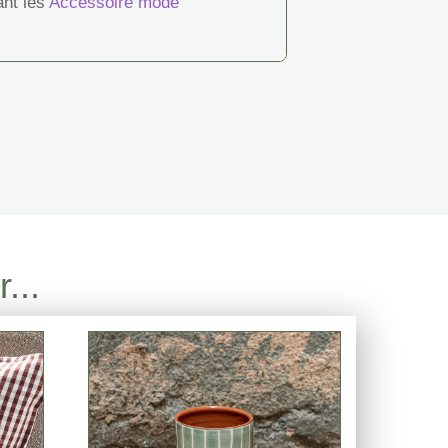
ant les
Accessoire mode
...