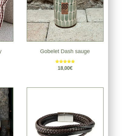
y
Gobelet Dash sauge
Note
18,00
€
5.00
sur 5