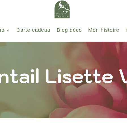
ue
Carte cadeau
Blog déco
Mon histoire
ntail Lisette 