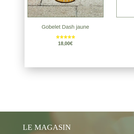
Gobelet Dash jaune
Note
18,00
€
5.00
sur 5
LE MAGASIN