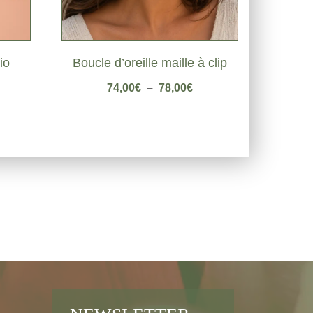
io
Boucle d’oreille maille à clip
Plage
74,00
€
–
78,00
€
de
prix :
74,00€
à
78,00€