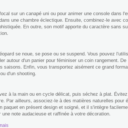
focal sur un canapé uni ou pour animer une console dans l'ent
dans une chambre éclectique. Ensuite, combinez-le avec cous
istiquée. En outre, son motif apporte du caractère sans surc
ion.
léopard se noue, se pose ou se suspend. Vous pouvez l'utilis
ler autour d'un panier pour féminiser un coin rangement. De pl
 saisons. Enfin, vous transportez aisément ce grand format
ou d'un shooting.
vez à la main ou en cycle délicat, puis séchez à plat. Évitez
. Par ailleurs, associez-le à des matières naturelles pour éq
paquet en présent design et soigné, et il s'intègre facileme
r une note audacieuse et raffinée à votre décoration.
nais