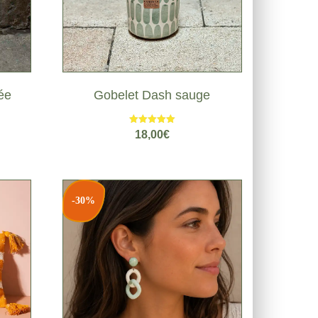
ée
Gobelet Dash sauge
Note
18,00
€
5.00
sur 5
-30%