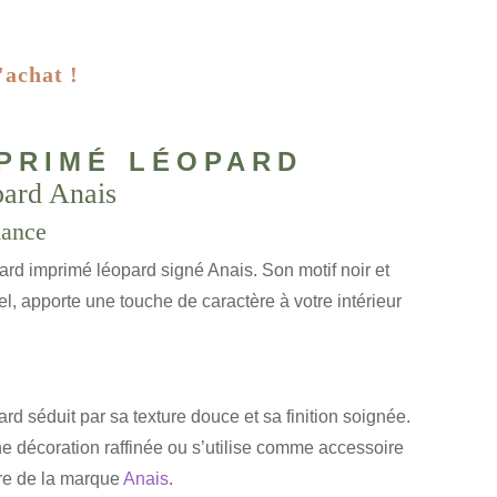
'achat !
primé léopard
pard Anais
dance
lard imprimé léopard signé Anais. Son motif noir et
rel, apporte une touche de caractère à votre intérieur
rd séduit par sa texture douce et sa finition soignée.
ne décoration raffinée ou s’utilise comme accessoire
ire de la marque
Anais
.