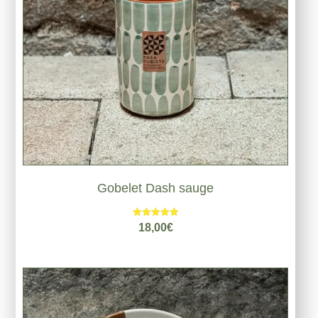
Gobelet Dash sauge
Note
18,00
€
5.00
sur 5