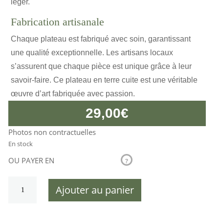
léger.
Fabrication artisanale
Chaque plateau est fabriqué avec soin, garantissant
une qualité exceptionnelle. Les artisans locaux
s’assurent que chaque pièce est unique grâce à leur
savoir-faire. Ce plateau en terre cuite est une véritable
œuvre d’art fabriquée avec passion.
29,00
€
Photos non contractuelles
En stock
OU PAYER EN
?
quantité
Ajouter au panier
de
Plateau
Terracotta