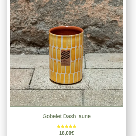
Gobelet Dash jaune
Note
18,00
€
5.00