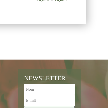
de
prix :
74,00€
à
78,00€
NEWSLETTER