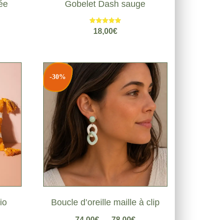
ée
Gobelet Dash sauge
Note
18,00
€
5.00
sur 5
-30%
io
Boucle d’oreille maille à clip
Plage
74,00
€
–
78,00
€