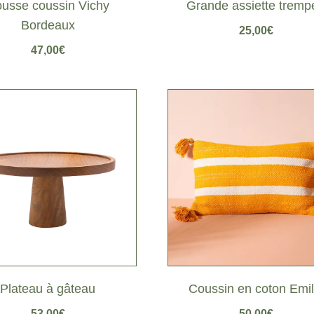
usse coussin Vichy
Grande assiette tremp
Bordeaux
25,00
€
47,00
€
Coussin en coton Emil
Plateau à gâteau
50,00
€
53,00
€