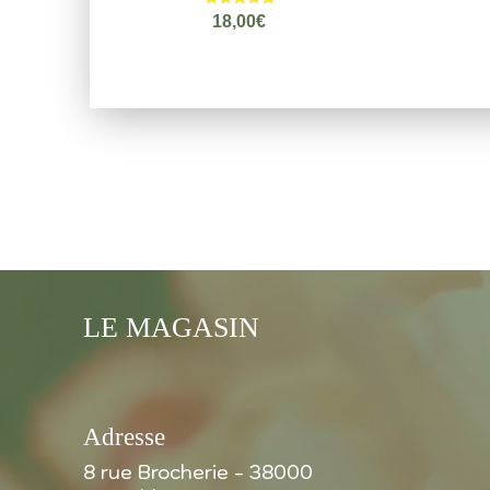
Note
18,00
€
5.00
sur 5
LE MAGASIN
Adresse
8 rue Brocherie - 38000