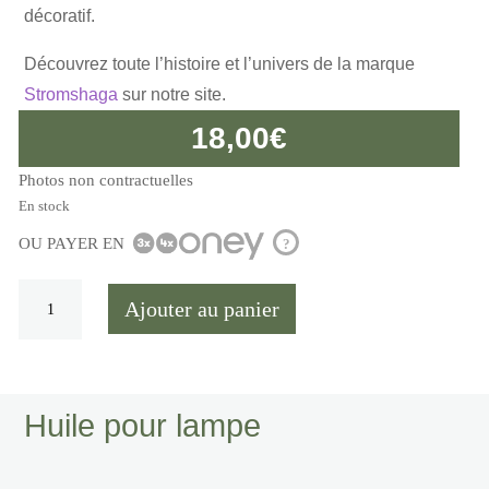
décoratif.
Découvrez toute l’histoire et l’univers de la marque
Stromshaga
sur notre site.
18,00
€
Photos non contractuelles
En stock
OU PAYER EN
?
quantité
Ajouter au panier
de
Huile
pour
lampe
Huile pour lampe