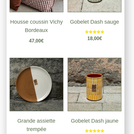
Housse coussin Vichy
Gobelet Dash sauge
Bordeaux
Note
18,00
€
47,00
€
5.00
sur 5
Grande assiette
Gobelet Dash jaune
trempée