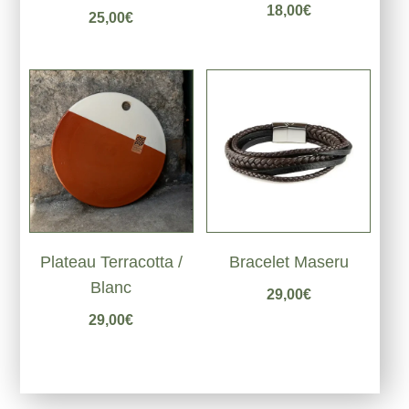
Note
18,00
€
25,00
€
5.00
sur 5
Plateau Terracotta /
Bracelet Maseru
Blanc
29,00
€
29,00
€