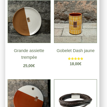
Grande assiette
Gobelet Dash jaune
trempée
Note
18,00
€
25,00
€
5.00
sur 5