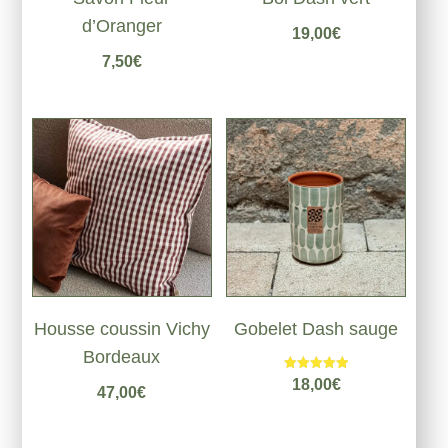
d’Oranger
19,00
€
7,50
€
Housse coussin Vichy
Gobelet Dash sauge
Bordeaux
Note
18,00
€
47,00
€
5.00
sur 5