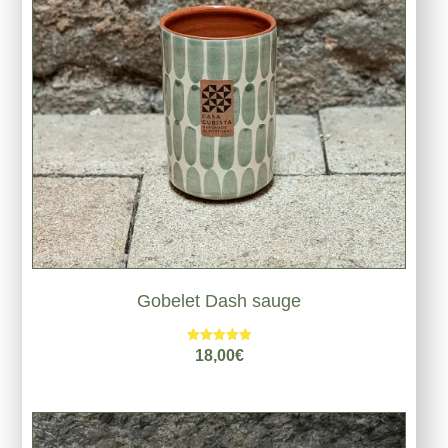
Gobelet Dash sauge
Note
18,00
€
5.00
sur 5