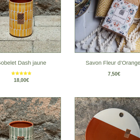
obelet Dash jaune
Savon Fleur d’Orange
7,50
€
Note
18,00
€
5.00
sur 5