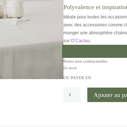
Polyvalence et inspirati
Idéale pour toutes les occasions
avec des accessoires comme chem
manger une atmosphère chaleure
sur
O’Cactuu
.
Photos non contractuelles
En stock
OU PAYER EN
quantité
Ajouter au p
de
Petite
nappe
en
lin