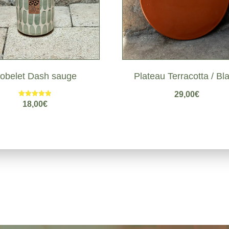
obelet Dash sauge
Plateau Terracotta / Bl
29,00
€
Note
18,00
€
5.00
sur 5