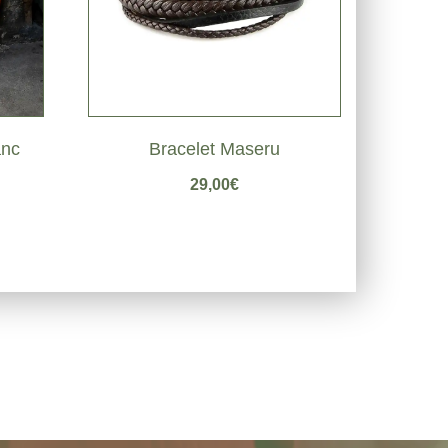
anc
Bracelet Maseru
29,00
€