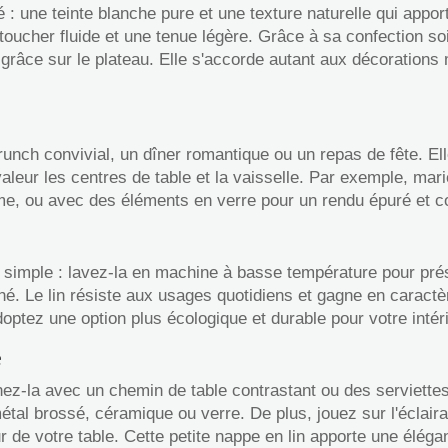
té : une teinte blanche pure et une texture naturelle qui app
 toucher fluide et une tenue légère. Grâce à sa confection s
 grâce sur le plateau. Elle s'accorde autant aux décoratio
runch convivial, un dîner romantique ou un repas de fête. El
aleur les centres de table et la vaisselle. Par exemple, mar
ème, ou avec des éléments en verre pour un rendu épuré et 
 simple : lavez-la en machine à basse température pour prése
hé. Le lin résiste aux usages quotidiens et gagne en caractè
optez une option plus écologique et durable pour votre intéri
e
ez-la avec un chemin de table contrastant ou des serviettes 
métal brossé, céramique ou verre. De plus, jouez sur l'éclair
 de votre table. Cette petite nappe en lin apporte une éléga