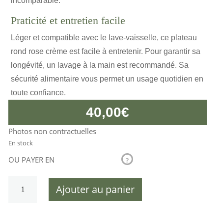
incomparable.
Praticité et entretien facile
Léger et compatible avec le lave-vaisselle, ce plateau
rond rose crème est facile à entretenir. Pour garantir sa
longévité, un lavage à la main est recommandé. Sa
sécurité alimentaire vous permet un usage quotidien en
toute confiance.
40,00
€
Photos non contractuelles
En stock
OU PAYER EN
?
quantité
Ajouter au panier
de
Plateau
de