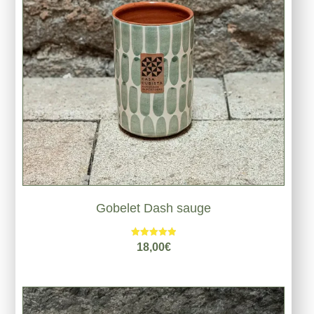
Gobelet Dash sauge
Note
18,00
€
5.00
sur 5