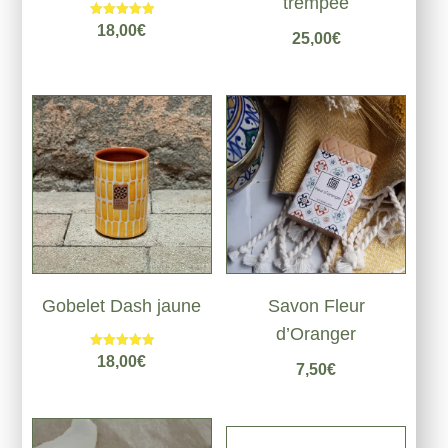
trempée
Note
18,00
€
25,00
€
5.00
sur 5
Gobelet Dash jaune
Savon Fleur
d’Oranger
Note
18,00
€
7,50
€
5.00
sur 5