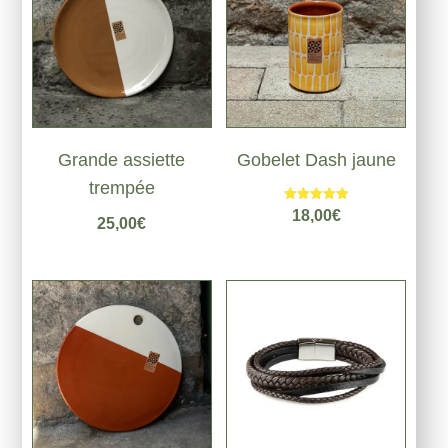
Grande assiette
Gobelet Dash jaune
trempée
Note
18,00
€
25,00
€
5.00
sur 5