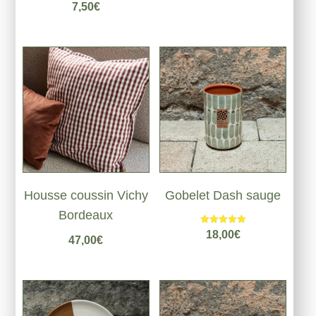
7,50
€
Housse coussin Vichy
Gobelet Dash sauge
Bordeaux
Note
18,00
€
47,00
€
5.00
sur 5