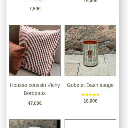
19,00
€
7,50
€
Housse coussin Vichy
Gobelet Dash sauge
Bordeaux
Note
18,00
€
47,00
€
5.00
sur 5