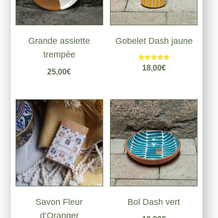
Grande assiette
Gobelet Dash jaune
trempée
Note
18,00
€
25,00
€
5.00
sur 5
Savon Fleur
Bol Dash vert
d’Oranger