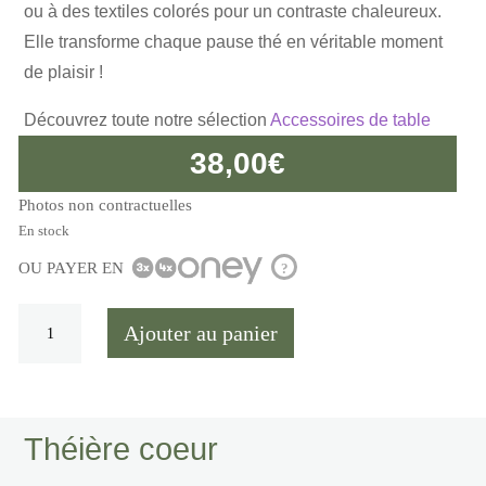
ou à des textiles colorés pour un contraste chaleureux.
Elle transforme chaque pause thé en véritable moment
de plaisir !
Découvrez toute notre sélection
Accessoires de table
38,00
€
Photos non contractuelles
En stock
OU PAYER EN
?
quantité
Ajouter au panier
de
Théière
coeur
Théière coeur