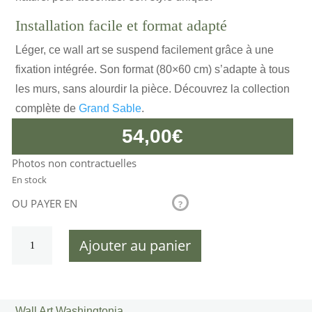
Installation facile et format adapté
Léger, ce wall art se suspend facilement grâce à une
fixation intégrée. Son format (80×60 cm) s’adapte à tous
les murs, sans alourdir la pièce. Découvrez la collection
complète de
Grand Sable
.
54,00
€
Photos non contractuelles
En stock
OU PAYER EN
?
quantité
Ajouter au panier
de
Wall
Art
Washingtonia
Wall Art Washingtonia