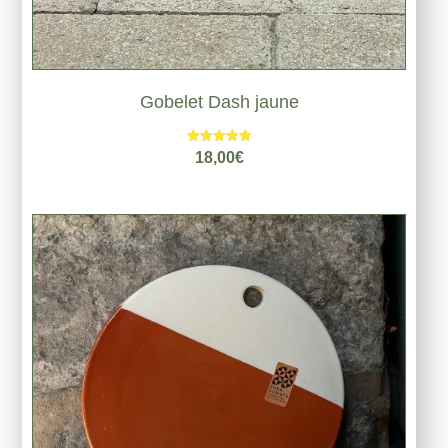
Gobelet Dash jaune
Note
18,00
€
5.00
sur 5