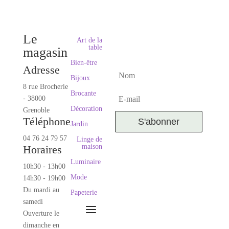
Le
Art de la
table
NEWSLETTER
magasin
Bien-être
Adresse
Bijoux
8 rue Brocherie
Brocante
- 38000
Décoration
Grenoble
Téléphone
S'abonner
Jardin
04 76 24 79 57
Linge de
maison
Horaires
Luminaire
10h30 - 13h00
Mode
14h30 - 19h00
Du mardi au
Papeterie
samedi
Ouverture le
dimanche en